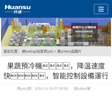
當前位置：
網(wǎng)站首頁(yè)
>
產(chǎn)品圖片
果蔬預冷機，降溫速度
快，智能控制設備運行
時(shí)間：2016-11-24 07:30:00 點(diǎn)擊：
-