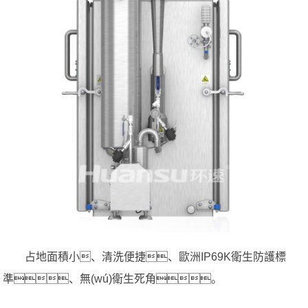
占地面積小、清洗便捷、歐洲IP69K衛生防護標
準、無(wú)衛生死角。