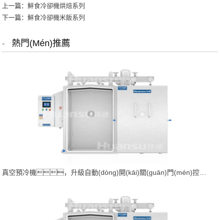
上一篇：
鮮食冷卻機烘焙系列
下一篇：
鮮食冷卻機米飯系列
熱門(mén)推薦
真空預冷機，升級自動(dòng)開(kāi)關(guān)門(mén)控制圖...