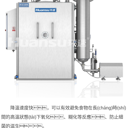
降溫速度快，可以有效避免食物在長(cháng)時(shí)
間的高溫狀態(tài)下氧化、糊化等反應、防止細
菌的滋生。