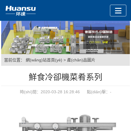
當前位置：
網(wǎng)站首頁(yè)
>
產(chǎn)品圖片
鮮食冷卻機菜肴系列
時(shí)間：2020-03-28 16:28:46 點(diǎn)擊：
-