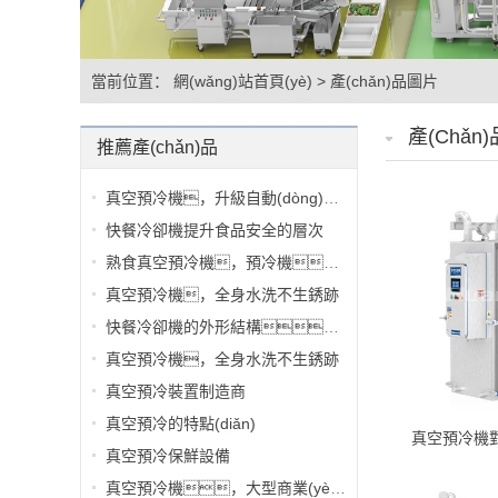
當前位置：
網(wǎng)站首頁(yè)
>
產(chǎn)品圖片
產(chǎn
推薦產(chǎn)品
真空預冷機，升級自動(dòng)開(kāi)關(guān)門(mén)控制圖...
快餐冷卻機提升食品安全的層次
熟食真空預冷機，預冷機，炸雞肉冷...
真空預冷機，全身水洗不生銹跡
快餐冷卻機的外形結構，容易清洗，...
真空預冷機，全身水洗不生銹跡
真空預冷裝置制造商
真空預冷的特點(diǎn)
真空預冷機對環
真空預冷保鮮設備
真空預冷機，大型商業(yè)設備，采用30...