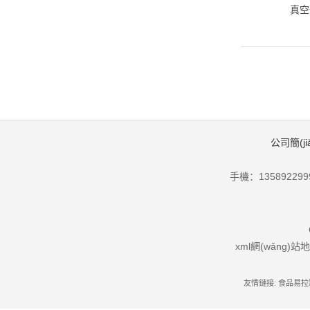
真空
公司簡(ji
手機：1358922999
xml網(wǎng)站
友情鏈接:
食品易拉