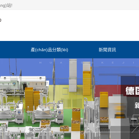
ng)站!
介
產(chǎn)品分類(lèi)
新聞資訊