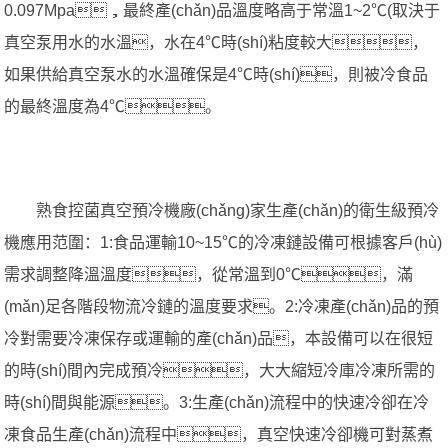
0.097Mpa，最終產(chǎn)品溫度略高于常溫1~2℃(取決于
真空泵用水的水溫，水在4℃時(shí)粘度較大，
如果供給真空泵水的水溫確保是4℃時(shí)，則被冷食品
的最終溫度為4℃。
熟食控菌真空預冷機廠(chǎng)家生產(chǎn)的衛生級預冷
機應用范圍：1:食品運輸10~15℃的冷凍鏈設備可根據客戶(hù)
需求調整降溫溫度，從常溫到0℃，滿
(mǎn)足各階段物流冷鏈的溫度要求。2:冷凍產(chǎn)品的預
冷對需要冷凍保存或運輸的產(chǎn)品，本設備可以在很短
的時(shí)間內完成預冷，大大縮短冷庫冷凍所需的
時(shí)間與能源。3:生產(chǎn)流程中的快速冷卻在冷
凍食品生產(chǎn)流程中，真空快速冷卻機可對蒸煮