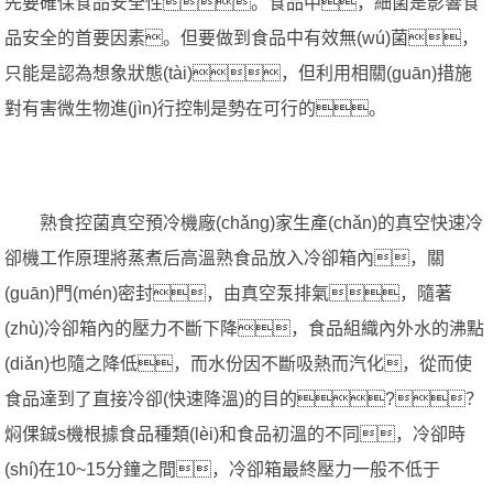
先要確保食品安全性。食品中，細菌是影響食
品安全的首要因素。但要做到食品中有效無(wú)菌，
只能是認為想象狀態(tài)，但利用相關(guān)措施
對有害微生物進(jìn)行控制是勢在可行的。
熟食控菌真空預冷機廠(chǎng)家生產(chǎn)的真空快速冷
卻機工作原理將蒸煮后高溫熟食品放入冷卻箱內，關
(guān)門(mén)密封，由真空泵排氣，隨著
(zhù)冷卻箱內的壓力不斷下降，食品組織內外水的沸點
(diǎn)也隨之降低，而水份因不斷吸熱而汽化，從而使
食品達到了直接冷卻(快速降溫)的目的?？
焖倮鋮s機根據食品種類(lèi)和食品初溫的不同，冷卻時
(shí)在10~15分鐘之間，冷卻箱最終壓力一般不低于