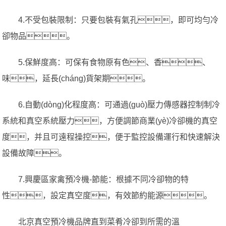
4.不受包裝限制：只要包裝有氣孔，即可均勻冷
卻物品。
5.保鮮度高：可保有食物原有色、香、
味，延長(cháng)貨架期。
6.自動(dòng)化程度高：可通過(guò)壓力傳感器控制制冷
系統和真空系統壓力，方便調節商業(yè)冷卻機的真空
度，并且可遠程操控，便于監控設備運行和快速解決
設備故障。
7.興慶區家禽預冷機-節能：根據不同冷卻物的特
性，設定真空度，有效節約能源。
北京真空預冷機品牌直到菜肴冷卻到所需的溫