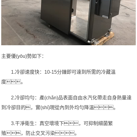
主要優(yōu)勢如下：
1.冷卻速度快：10-15分鐘即可達到所需的冷藏溫
度。
2.冷卻均勻：產(chǎn)品表面自由水汽化帶走自身熱量達
到冷卻目的，實(shí)現從內到外均勻降溫。
3.干凈衛生：真空壞境下，可抑制細菌繁
殖，防止交叉污染。