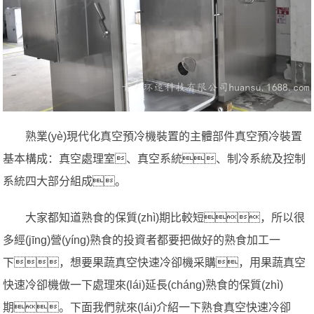
熟業(yè)現代化真空預冷機裝置的主體部件真空預冷裝置
基本構成：真空處理室、真空系統、制冷系統及控制
系統四大部分組成。
大家都知道熟食的保質(zhì)期比較短，所以很
多經(jīng)營(yíng)熟食的投資者都要把做好的熟食加工一
下，想要果蔬真空快速冷卻機采購，用果蔬真空
快速冷卻機做一下處理來(lái)延長(cháng)熟食的保質(zhì)
期。下面我們就來(lái)介紹一下熟食真空快速冷卻