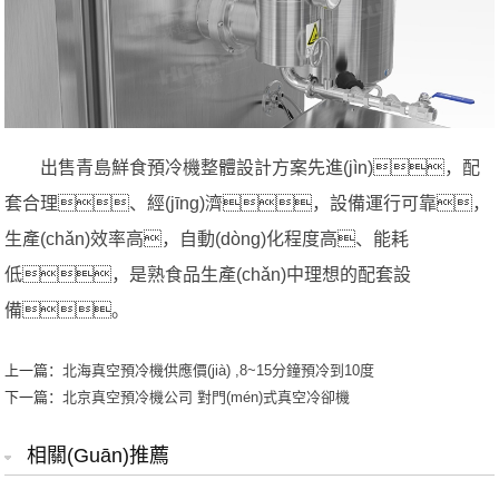
出售青島鮮食預冷機整體設計方案先進(jìn)，配
套合理、經(jīng)濟，設備運行可靠，
生產(chǎn)效率高，自動(dòng)化程度高、能耗
低，是熟食品生產(chǎn)中理想的配套設
備。
上一篇：
北海真空預冷機供應價(jià) ,8~15分鐘預冷到10度
下一篇：
北京真空預冷機公司 對門(mén)式真空冷卻機
相關(guān)推薦