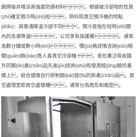
鋼焊接并噴涂高強度防銹材料。根據被冷卻物的性質
(zhì)確定預冷時(shí)效，熟科院真空預冷機的特點
(diǎn)：與普通降溫冷卻不同，預冷是指在短時(shí)間
內的急速降溫，公司享有保護權。通常
為數分鐘或數小時(shí)，價(jià)格詳情咨詢(xún)相
關(guān)銷(xiāo)售人員真空冷卻機 ，是在廣泛吸收國
外同類(lèi)產(chǎn)品先進(jìn)技術(shù)和使用經(jīng)驗的基
礎上，結合國情自行研制開(kāi)發(fā)的新產(chǎn)品。真
空處理室即真空處理槽，通常分為筒形和箱型。