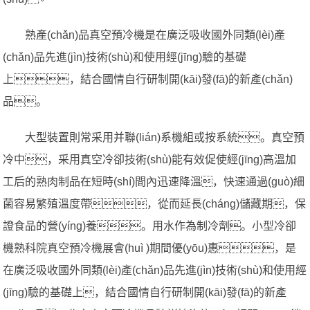
熟產(chǎn)品真空預冷機是在廣泛吸收國外同類(lèi)產
(chǎn)品先進(jìn)技術(shù)和使用經(jīng)驗的基礎
上，結合國情自行研制開(kāi)發(fā)的新產(chǎn)
品。
大型裝置則常采用并聯(lián)系機組或按系統。真空預
冷中，采用真空冷卻技術(shù)能有效促使經(jīng)高溫加
工后的熟肉制品在短時(shí)間內迅速降溫，快速通過(guò)細
菌容易繁殖溫度帶，從而延長(cháng)儲藏期，保
證食品的營(yíng)養。用水作為制冷劑。小型冷卻
機熟科院真空預冷機展會(huì )期間優(yōu)惠，是
在廣泛吸收國外同類(lèi)產(chǎn)品先進(jìn)技術(shù)和使用經
(jīng)驗的基礎上，結合國情自行研制開(kāi)發(fā)的新產