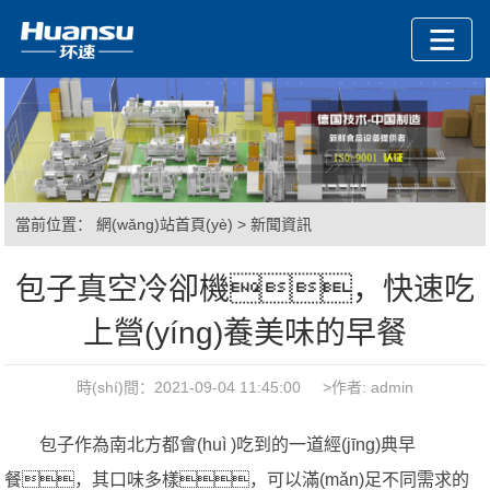
當前位置：
網(wǎng)站首頁(yè)
>
新聞資訊
包子真空冷卻機，快速吃
上營(yíng)養美味的早餐
時(shí)間：2021-09-04 11:45:00 >作者: admin
包子作為南北方都會(huì )吃到的一道經(jīng)典早
餐，其口味多樣，可以滿(mǎn)足不同需求的